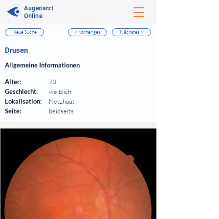
Augenarzt
Online
Neue Suche
< Vorheriges
Nächstes >
⠀
Drusen
⠀
Allgemeine Informationen
⠀
Alter:
73
Geschlecht:
weiblich
Lokalisation:
Netzhaut
Seite:
beidseits
⠀
⠀