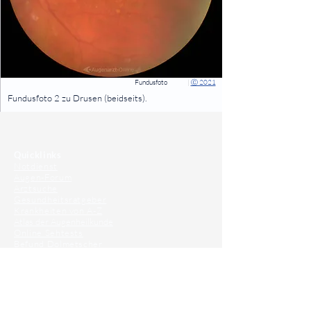
Fundusfoto
|
Ⓒ 2021
⠀
Fundusfoto 2 zu Drusen (beidseits).
⠀
⠀
Quicklinks
Notdienst
Augen-Forum
Arztsuche
Gesundheitsratgeber
Krankheiten von A-Z
Atlas der Augenheilkunde
Online Sehtests
Befund Dolmetscher
Augen auf Guatemala
Operationen
Grauer Star Operation
Lidoperationen