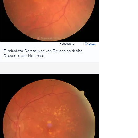
Fundusfoto
|
Ⓒ 2021
⠀
Fundusfoto-Darstellung von Drusen beidseits.
Drusen in der Netzhaut.
⠀