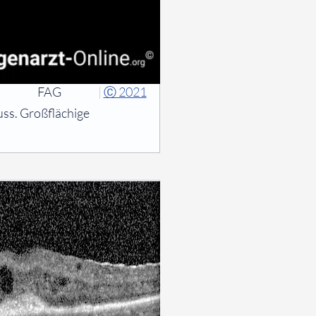
FAG
|
Ⓒ 2021
ss. Großflächige