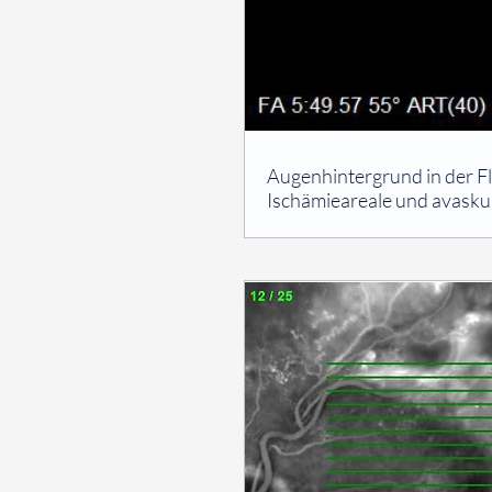
⠀
Augenhintergrund in der F
Ischämieareale und avasku
⠀