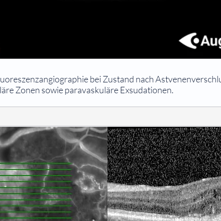
luoreszenzangiographie bei Zustand nach Astvenenverschlu
läre Zonen sowie paravaskuläre Exsudationen.