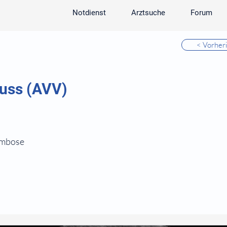
Notdienst
Arztsuche
Forum
< Vorher
uss (AVV)
ombose