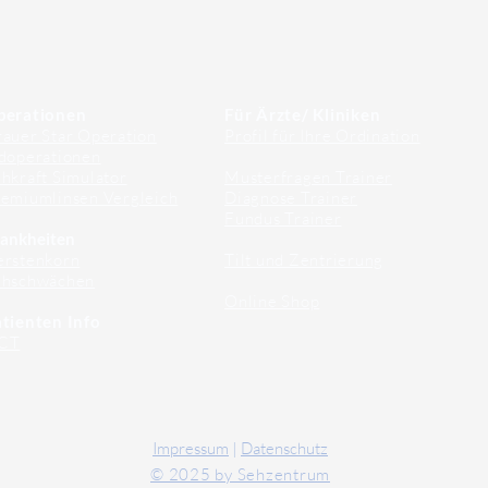
perationen
Für Ärzte/ Kliniken
auer Star Operation
Profil für Ihre Ordination
doperationen
hkraft Simulator
Musterfragen Trainer
emiumlinsen Vergleich
Diagnose Trainer
Fundus Trainer
ankheiten
erstenkorn
Tilt und Zentrierung
ehschwächen
Online Shop
tienten Info
CT
Impressum
|
Datenschutz
© 2025 by Sehzentrum