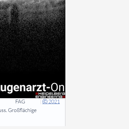
FAG
|
Ⓒ 2021
ss. Großflächige