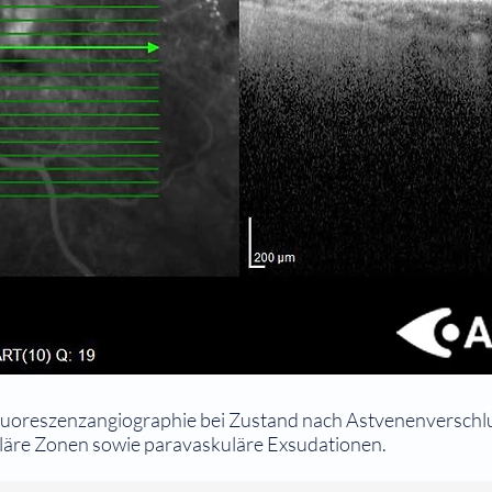
luoreszenzangiographie bei Zustand nach Astvenenverschlu
läre Zonen sowie paravaskuläre Exsudationen.