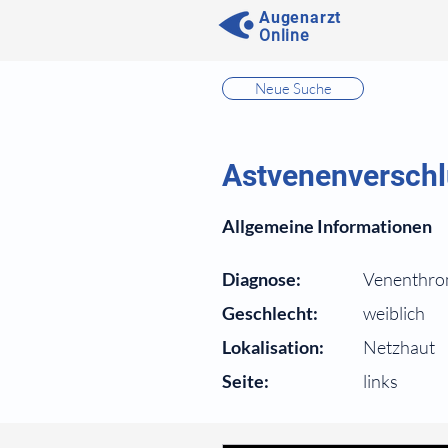
Augenarzt
Online
⠀
Neue Suche
⠀
⠀
Astvenenverschl
⠀
Allgemeine Informationen
⠀
Diagnose:
Venenthr
Geschlecht:
weiblich
Lokalisation:
Netzhaut
Seite:
links
⠀
⠀