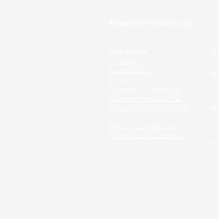
⠀
Augenarzt-online.org
Quicklinks
O
Notdienst
Gr
Augen-Forum
Li
Arztsuche
Se
Gesundheitsratgeber
Pr
Krankheiten von A-Z
Atlas der Augenheilkunde
Kr
Online Sehtests
G
Befund Dolmetscher
S
Augen auf Guatemala
Pa
O