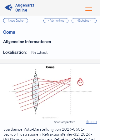
Augenarzt
Online
Neue Suche
< Vorheriges
Nächstes >
⠀
Coma
⠀
Allgemeine Informationen
⠀
Lokalisation:
Netzhaut
⠀
⠀
Spaltlampenfoto
|
Ⓒ 2021
⠀
Spaltlampenfoto-Darstellung von
2026-0601
-
backup_Illustrationen_Refraktionsfehler-32.
2026-
0601
-backup_Illustrationen_Refraktionsfehler-32 ist