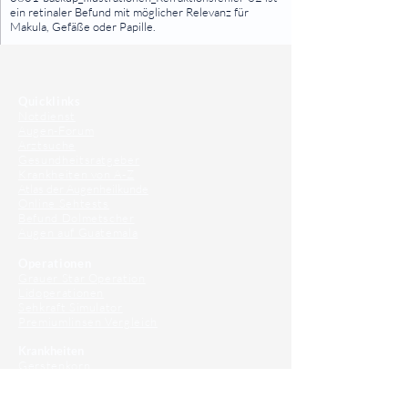
ein retinaler Befund mit möglicher Relevanz für
Makula, Gefäße oder Papille.
⠀
⠀
Quicklinks
Notdienst
Augen-Forum
Arztsuche
Gesundheitsratgeber
Krankheiten von A-Z
Atlas der Augenheilkunde
Online Sehtests
Befund Dolmetscher
Augen auf Guatemala
Operationen
Grauer Star Operation
Lidoperationen
Sehkraft Simulator
Premiumlinsen Vergleich
Krankheiten
Gerstenkorn
Sehschwächen