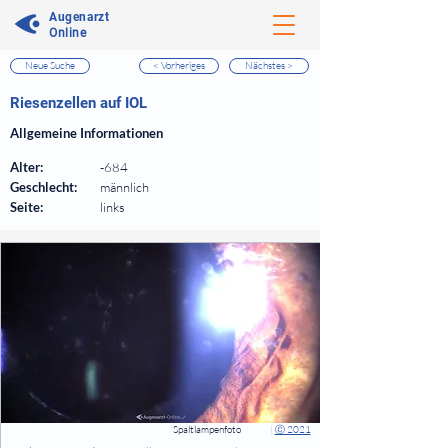
Augenarzt
Online
Neue Suche
< Vorheriges
Nächstes >
⠀
Riesenzellen auf IOL
⠀
Allgemeine Informationen
⠀
Alter:
-684
Geschlecht:
männlich
Seite:
links
⠀
⠀
Spaltlampenfoto
|
Ⓒ 2021
⠀