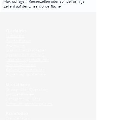
Makrophagen (Riesenzellen oder spindelförmige
Zellen) auf der Linsenvorderfläche
⠀
⠀
Quicklinks
Notdienst
Augen-Forum
Arztsuche
Gesundheitsratgeber
Krankheiten von A-Z
Atlas der Augenheilkunde
Online Sehtests
Befund Dolmetscher
Augen auf Guatemala
Operationen
Grauer Star Operation
Lidoperationen
Sehkraft Simulator
Premiumlinsen Vergleich
Krankheiten
Gerstenkorn
Sehschwächen
Patienten Info