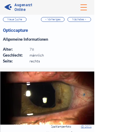
Augenarzt
Online
Neue Suche
< Vorheriges
Nächstes >
⠀
Opticcapture
⠀
Allgemeine Informationen
⠀
Alter:
78
Geschlecht:
männlich
Seite:
rechts
⠀
⠀
Spaltlampenfoto
|
Ⓒ 2021
⠀