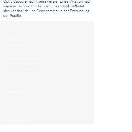
Optic Capture nach transskleraler Linsenfixation nach
Yamane Technik. Ein Teil der Linsenoptik befindet
sich vor der Iris und führt somit zu einer Entrundung
der Pupille.
⠀
⠀
Quicklinks
Notdienst
Augen-Forum
Arztsuche
Gesundheitsratgeber
Krankheiten von A-Z
Atlas der Augenheilkunde
Online Sehtests
Befund Dolmetscher
Augen auf Guatemala
Operationen
Grauer Star Operation
Lidoperationen
Sehkraft Simulator
Premiumlinsen Vergleich
Krankheiten
Gerstenkorn
Sehschwächen