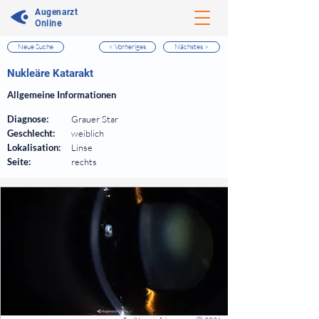
Augenarzt
Online
Neue Suche
< Vorheriges
Nächstes >
⠀
Nukleäre Katarakt
⠀
Allgemeine Informationen
⠀
Diagnose:
Grauer Star
Geschlecht:
weiblich
Lokalisation:
Linse
Seite:
rechts
⠀
⠀