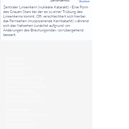
Spaltlampenfoto
|
Ⓒ 2021
⠀
Zentraler Linsenkern (nukleäre Katarakt) - Eine Form
des Grauen Stars bei der es zu einer Trübung des
Linsenkerns kommt. Oft verschlechtert sich hierbei
das Fernsehen (myopisierende Kernkatarkt) während
sich das Nahsehen zunächst aufgrund von
Änderungen des Brechungsindex vorrübergehend
bessert.
⠀
⠀
Quicklinks
Notdienst
Augen-Forum
Arztsuche
Gesundheitsratgeber
Krankheiten von A-Z
Atlas der Augenheilkunde
Online Sehtests
Befund Dolmetscher
Augen auf Guatemala
Operationen
Grauer Star Operation
Lidoperationen
Sehkraft Simulator
Premiumlinsen Vergleich