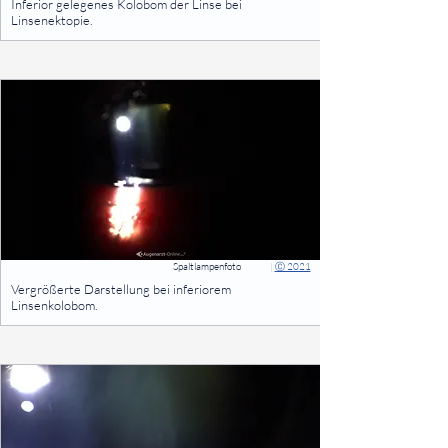
Inferior gelegenes Kolobom der Linse bei
Linsenektopie.
⠀
Spaltlampenfoto
|
Ⓒ 2021
⠀
Vergrößerte Darstellung bei inferiorem
Linsenkolobom.
⠀