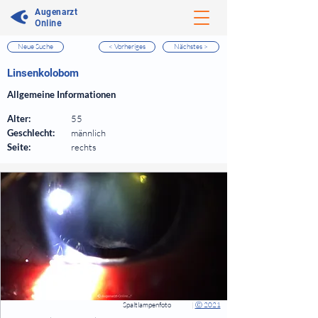
Augenarzt
Online
Neue Suche
< Vorheriges
Nächstes >
⠀
Linsenkolobom
⠀
Allgemeine Informationen
⠀
Alter:
55
Geschlecht:
männlich
Seite:
rechts
⠀
⠀
Spaltlampenfoto
|
Ⓒ 2021
⠀