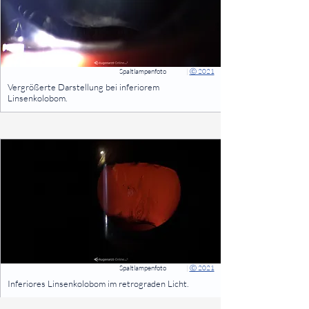
Spaltlampenfoto
|
Ⓒ 2021
⠀
Vergrößerte Darstellung bei inferiorem
Linsenkolobom.
⠀
Spaltlampenfoto
|
Ⓒ 2021
⠀
Inferiores Linsenkolobom im retrograden Licht.
⠀
⠀