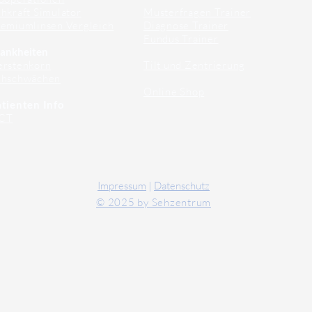
hkraft Simulator
Musterfragen Trainer
emiumlinsen Vergleich
Diagnose Trainer
Fundus Trainer
ankheiten
erstenkorn
Tilt und Zentrierung
ehschwächen
Online Shop
tienten Info
CT
Impressum
|
Datenschutz
© 2025 by Sehzentrum