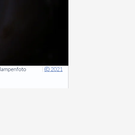
tlampenfoto
|
Ⓒ 2021