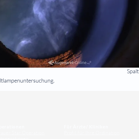
Spal
altlampenuntersuchung.
perationen
Für Ärzte/ Kliniken
auer Star Operation
Profil für Ihre Ordination
doperationen