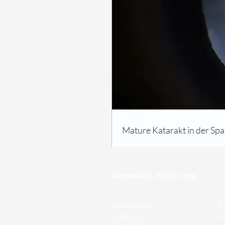
⠀
Mature Katarakt in der Sp
⠀
⠀
Augenarzt-online.org
Quicklinks
O
Notdienst
Gr
Augen-Forum
Li