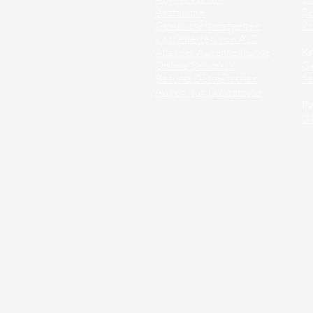
Arztsuche
Se
Gesundheitsratgeber
Pr
Krankheiten von A-Z
Atlas der Augenheilkunde
Kr
Online Sehtests
G
Befund Dolmetscher
S
Augen auf Guatemala
Pa
O