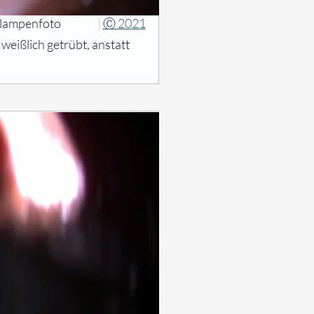
tlampenfoto
|
Ⓒ 2021
 weißlich getrübt, anstatt