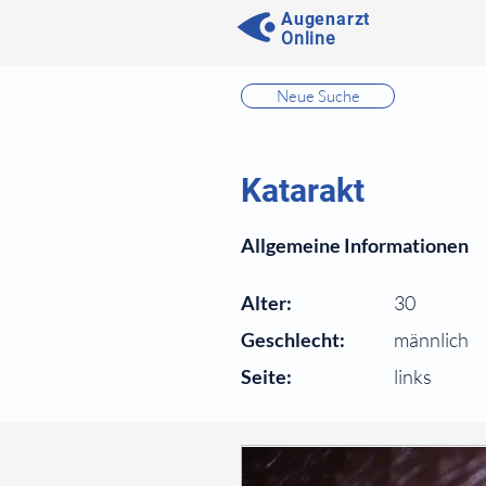
Augenarzt
Online
⠀
Neue Suche
⠀
⠀
Katarakt
⠀
Allgemeine Informationen
⠀
Alter:
30
Geschlecht:
männlich
Seite:
links
⠀
⠀