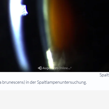
Spal
a brunescens) in der Spaltlampenuntersuchung.