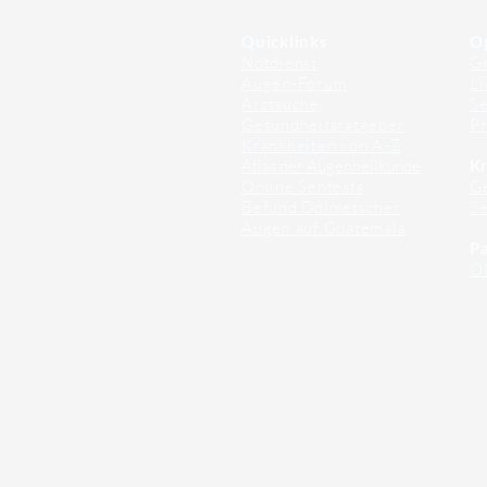
Quicklinks
O
Notdienst
Gr
Augen-Forum
Li
Arztsuche
Se
Gesundheitsratgeber
Pr
Krankheiten von A-Z
Atlas der Augenheilkunde
Kr
Online Sehtests
G
Befund Dolmetscher
S
Augen auf Guatemala
Pa
O