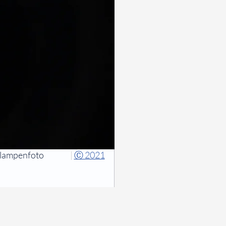
tlampenfoto
|
Ⓒ 2021