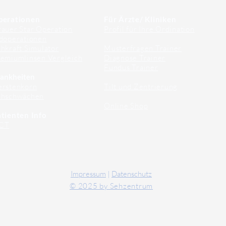
perationen
Für Ärzte/ Kliniken
auer Star Operation
Profil für Ihre Ordination
doperationen
hkraft Simulator
Musterfragen Trainer
emiumlinsen Vergleich
Diagnose Trainer
Fundus Trainer
ankheiten
erstenkorn
Tilt und Zentrierung
ehschwächen
Online Shop
tienten Info
CT
Impressum
|
Datenschutz
© 2025 by Sehzentrum