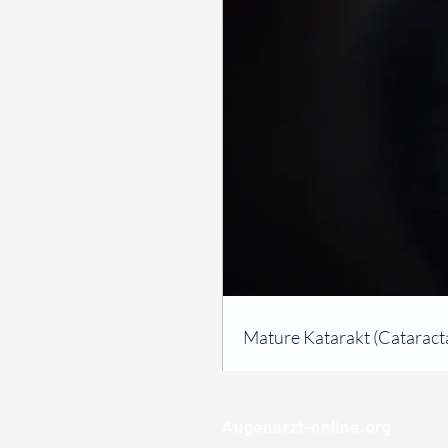
⠀
Mature Katarakt (Cataract
⠀
⠀
Augenarzt-online.org