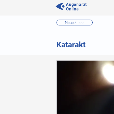
Augenarzt
Online
⠀
Neue Suche
⠀
⠀
Katarakt
⠀
⠀