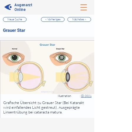
Augenarzt
Online
Neue Suche
< Vorheriges
Nächstes >
⠀
Grauer Star
⠀
⠀
Illustration
|
Ⓒ 2021
⠀
Grafische Übersicht zu Grauer Star (Bei Katarakt
wird einfallendes Licht gestreut). Ausgeprägte
Linsentrübung bei cataracta matura.
⠀
⠀