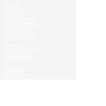
Quicklinks
Notdienst
Augen-Forum
Arztsuche
Gesundheitsratgeber
Krankheiten von A-Z
Atlas der Augenheilkunde
Online Sehtests
Befund Dolmetscher
Augen auf Guatemala
Operationen
Grauer Star Operation
Lidoperationen
Sehkraft Simulator
Premiumlinsen Vergleich
Krankheiten
Gerstenkorn
Sehschwächen
Patienten Info
OCT
Für Ärzte/ Kliniken
Profil für Ihre Ordination