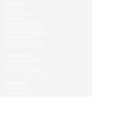
Quicklinks
Notdienst
Augen-Forum
Arztsuche
Gesundheitsratgeber
Krankheiten von A-Z
Atlas der Augenheilkunde
Online Sehtests
Befund Dolmetscher
Augen auf Guatemala
Operationen
Grauer Star Operation
Lidoperationen
Sehkraft Simulator
Premiumlinsen Vergleich
Krankheiten
Gerstenkorn
Sehschwächen
Patienten Info
OCT
Für Ärzte/ Kliniken
Profil für Ihre Ordination