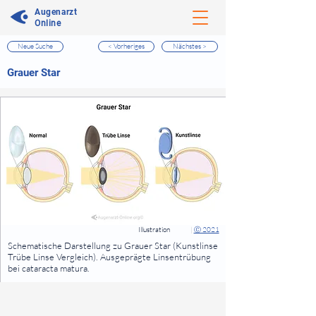
Augenarzt
Online
Neue Suche
< Vorheriges
Nächstes >
⠀
Grauer Star
⠀
⠀
Illustration
|
Ⓒ 2021
⠀
Schematische Darstellung zu Grauer Star (Kunstlinse
Trübe Linse Vergleich). Ausgeprägte Linsentrübung
bei cataracta matura.
⠀
⠀