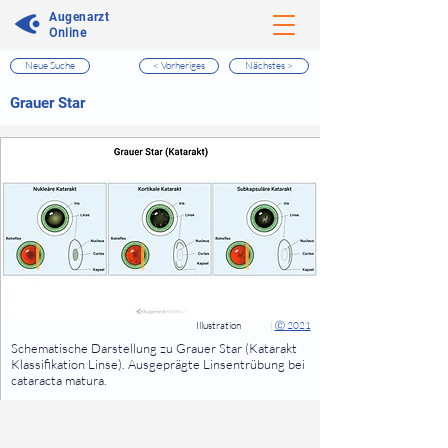
Augenarzt
Online
Neue Suche
< Vorheriges
Nächstes >
⠀
Grauer Star
⠀
⠀
Illustration
|
Ⓒ 2021
⠀
Schematische Darstellung zu Grauer Star (Katarakt
Klassifikation Linse). Ausgeprägte Linsentrübung bei
cataracta matura.
⠀
⠀