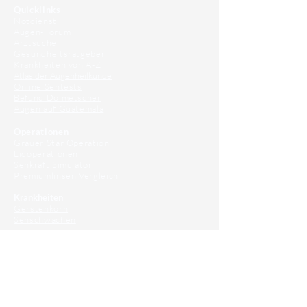
Quicklinks
Notdienst
Augen-Forum
Arztsuche
Gesundheitsratgeber
Krankheiten von A-Z
Atlas der Augenheilkunde
Online Sehtests
Befund Dolmetscher
Augen auf Guatemala
Operationen
Grauer Star Operation
Lidoperationen
Sehkraft Simulator
Premiumlinsen Vergleich
Krankheiten
Gerstenkorn
Sehschwächen
Patienten Info
OCT
Für Ärzte/ Kliniken
Profil für Ihre Ordination