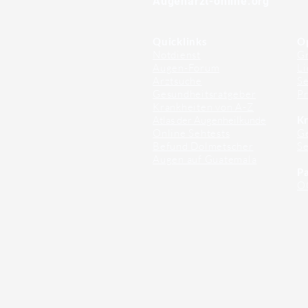
Augenarzt-online.org
Quicklinks
O
Notdienst
Gr
Augen-Forum
Li
Arztsuche
Se
Gesundheitsratgeber
Pr
Krankheiten von A-Z
Atlas der Augenheilkunde
Kr
Online Sehtests
G
Befund Dolmetscher
S
Augen auf Guatemala
Pa
O