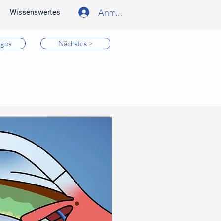
Anmelden
Wissenswertes
iges
Nächstes >