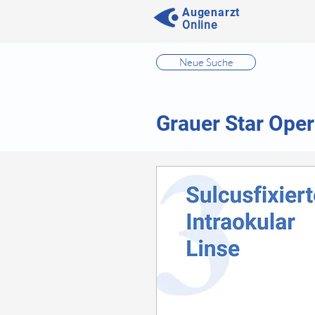
Augenarzt
Online
⠀
Neue Suche
⠀
⠀
Grauer Star Oper
⠀
⠀