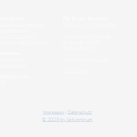
perationen
Für Ärzte/ Kliniken
auer Star Operation
Profil für Ihre Ordination
doperationen
hkraft Simulator
Musterfragen Trainer
emiumlinsen Vergleich
Diagnose Trainer
Fundus Trainer
ankheiten
erstenkorn
Tilt und Zentrierung
ehschwächen
Online Shop
tienten Info
CT
Impressum
|
Datenschutz
© 2025 by Sehzentrum