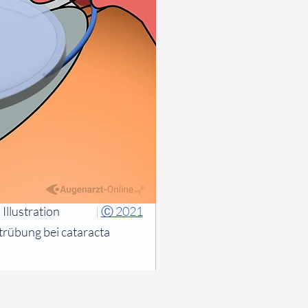
Illustration
|
Ⓒ 2021
trübung bei cataracta