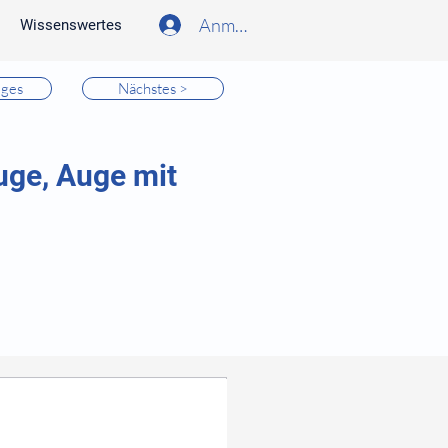
Anmelden
Wissenswertes
iges
Nächstes >
uge, Auge mit