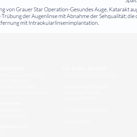
Spal
ng von Grauer Star Operation-Gesundes Auge, Katarakt aug
ne Trübung der Augenlinse mit Abnahme der Sehqualität; die 
tfernung mit Intraokularlinsenimplantation.
perationen
Für Ärzte/ Kliniken
auer Star Operation
Profil für Ihre Ordination
doperationen
hkraft Simulator
Musterfragen Trainer
emiumlinsen Vergleich
Diagnose Trainer
Fundus Trainer
ankheiten
erstenkorn
Tilt und Zentrierung
ehschwächen
Online Shop
tienten Info
CT