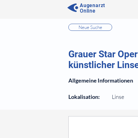
Augenarzt
Online
⠀
Neue Suche
⠀
⠀
Grauer Star Ope
künstlicher Lins
⠀
Allgemeine Informationen
⠀
Lokalisation:
Linse
⠀
⠀