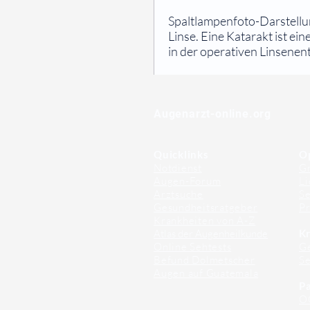
⠀
Spaltlampenfoto-Darstellu
Linse. Eine Katarakt ist ei
in der operativen Linsenen
⠀
⠀
Augenarzt-online.org
Quicklinks
O
Notdienst
Gr
Augen-Forum
Li
Arztsuche
Se
Gesundheitsratgeber
Pr
Krankheiten von A-Z
Atlas der Augenheilkunde
Kr
Online Sehtests
G
Befund Dolmetscher
S
Augen auf Guatemala
Pa
O