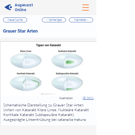
Augenarzt
Online
Neue Suche
< Vorheriges
Nächstes >
⠀
Grauer Star Arten
⠀
⠀
Illustration
|
Ⓒ 2021
⠀
Schematische Darstellung zu Grauer Star Arten
(Arten von Katarakt Klare Linse, Nukleäre Katarakt
Kortikale Katarakt Subkapsuläre Katarakt).
Ausgeprägte Linsentrübung bei cataracta matura.
⠀
⠀