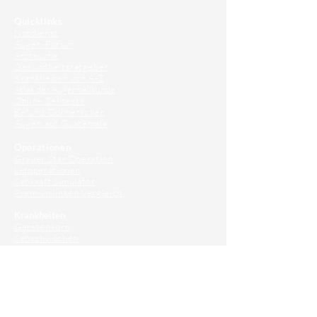
Quicklinks
Notdienst
Augen-Forum
Arztsuche
Gesundheitsratgeber
Krankheiten von A-Z
Atlas der Augenheilkunde
Online Sehtests
Befund Dolmetscher
Augen auf Guatemala
Operationen
Grauer Star Operation
Lidoperationen
Sehkraft Simulator
Premiumlinsen Vergleich
Krankheiten
Gerstenkorn
Sehschwächen
Patienten Info
OCT
Für Ärzte/ Kliniken