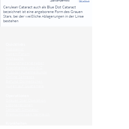
Spaltlampenfoto
|
Ⓒ 2021
⠀
Cerulean Cataract auch als Blue Dot Cataract
bezeichnet ist eine angeborene Form des Grauen
Stars, bei der weißliche Ablagerungen in der Linse
bestehen
⠀
⠀
Quicklinks
Notdienst
Augen-Forum
Arztsuche
Gesundheitsratgeber
Krankheiten von A-Z
Atlas der Augenheilkunde
Online Sehtests
Befund Dolmetscher
Augen auf Guatemala
Operationen
Grauer Star Operation
Lidoperationen
Sehkraft Simulator
Premiumlinsen Vergleich
Krankheiten
Gerstenkorn