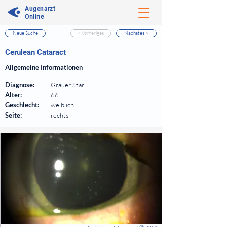
Augenarzt
Online
Neue Suche
< Vorheriges
Nächstes >
⠀
Cerulean Cataract
⠀
Allgemeine Informationen
⠀
Diagnose:
Grauer Star
Alter:
66
Geschlecht:
weiblich
Seite:
rechts
⠀
⠀