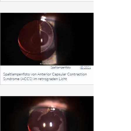
Spaltlampenfoto
|
Ⓒ 2021
⠀
Spaltlampenfoto von Anterior Capsular Contraction
Syndrome (ACCS) im retrograden Licht
⠀