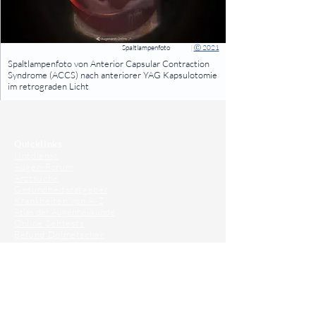
Spaltlampenfoto
|
Ⓒ 2021
⠀
Spaltlampenfoto von Anterior Capsular Contraction
Syndrome (ACCS) nach anteriorer YAG Kapsulotomie
im retrograden Licht
⠀
⠀
Quicklinks
Notdienst
Augen-Forum
Arztsuche
Gesundheitsratgeber
Krankheiten von A-Z
Atlas der Augenheilkunde
Online Sehtests
Befund Dolmetscher
Augen auf Guatemala
Operationen
Grauer Star Operation
Lidoperationen
Sehkraft Simulator
Premiumlinsen Vergleich