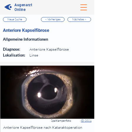
Augenarzt
Online
Neue Suche
< Vorheriges
Nächstes >
⠀
Anteriore Kapselfibrose
⠀
Allgemeine Informationen
⠀
Diagnose:
Anteriore Kapselfibrose
Lokalisation:
Linse
⠀
⠀
Spaltlampenfoto
|
Ⓒ 2021
⠀
Anteriore Kapselfibrose nach Kataraktoperation
⠀