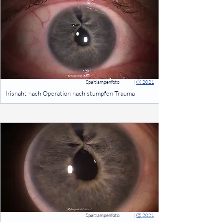
Spaltlampenfoto
|
Ⓒ 2021
⠀
Irisnaht nach Operation nach stumpfen Trauma
⠀
Spaltlampenfoto
|
Ⓒ 2021
⠀