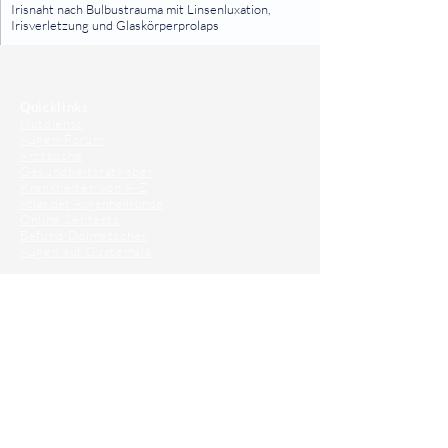
Irisnaht nach Bulbustrauma mit Linsenluxation,
Irisverletzung und Glaskörperprolaps
⠀
⠀
Quicklinks
Notdienst
Augen-Forum
Arztsuche
Gesundheitsratgeber
Krankheiten von A-Z
Atlas der Augenheilkunde
Online Sehtests
Befund Dolmetscher
Augen auf Guatemala
Operationen
Grauer Star Operation
Lidoperationen
Sehkraft Simulator
Premiumlinsen Vergleich
Krankheiten
Gerstenkorn
Sehschwächen
Patienten Info