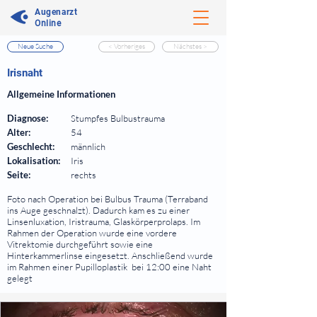
Augenarzt
Online
Neue Suche
< Vorheriges
Nächstes >
⠀
Irisnaht
⠀
Allgemeine Informationen
⠀
Diagnose:
Stumpfes Bulbustrauma
Alter:
54
Geschlecht:
männlich
Lokalisation:
Iris
Seite:
rechts
⠀
Foto nach Operation bei Bulbus Trauma (Terraband
ins Auge geschnalzt). Dadurch kam es zu einer
Linsenluxation, Iristrauma, Glaskörperprolaps. Im
Rahmen der Operation wurde eine vordere
Vitrektomie durchgeführt sowie eine
Hinterkammerlinse eingesetzt. Anschließend wurde
im Rahmen einer Pupilloplastik bei 12:00 eine Naht
gelegt
⠀
⠀