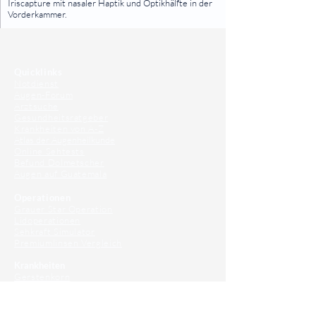
Iriscapture mit nasaler Haptik und Optikhälfte in der
Vorderkammer.
⠀
⠀
Quicklinks
Notdienst
Augen-Forum
Arztsuche
Gesundheitsratgeber
Krankheiten von A-Z
Atlas der Augenheilkunde
Online Sehtests
Befund Dolmetscher
Augen auf Guatemala
Operationen
Grauer Star Operation
Lidoperationen
Sehkraft Simulator
Premiumlinsen Vergleich
Krankheiten
Gerstenkorn
Sehschwächen
Patienten Info