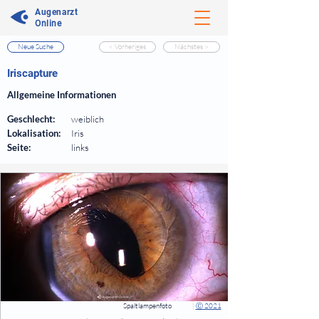
Augenarzt
Online
Neue Suche
< Vorheriges
Nächstes >
⠀
Iriscapture
⠀
Allgemeine Informationen
⠀
Geschlecht:
weiblich
Lokalisation:
Iris
Seite:
links
⠀
⠀
Spaltlampenfoto
|
Ⓒ 2021
⠀