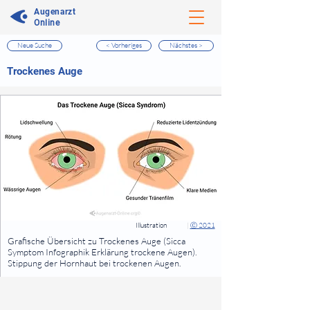
Augenarzt
Online
Neue Suche
< Vorheriges
Nächstes >
⠀
Trockenes Auge
⠀
⠀
Illustration
|
Ⓒ 2021
⠀
Grafische Übersicht zu Trockenes Auge (Sicca
Symptom Infographik Erklärung trockene Augen).
Stippung der Hornhaut bei trockenen Augen.
⠀
⠀