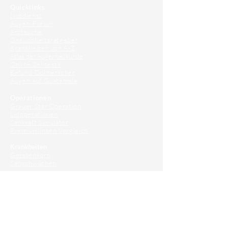
Quicklinks
Notdienst
Augen-Forum
Arztsuche
Gesundheitsratgeber
Krankheiten von A-Z
Atlas der Augenheilkunde
Online Sehtests
Befund Dolmetscher
Augen auf Guatemala
Operationen
Grauer Star Operation
Lidoperationen
Sehkraft Simulator
Premiumlinsen Vergleich
Krankheiten
Gerstenkorn
Sehschwächen
Patienten Info
OCT
Für Ärzte/ Kliniken
Profil für Ihre Ordination