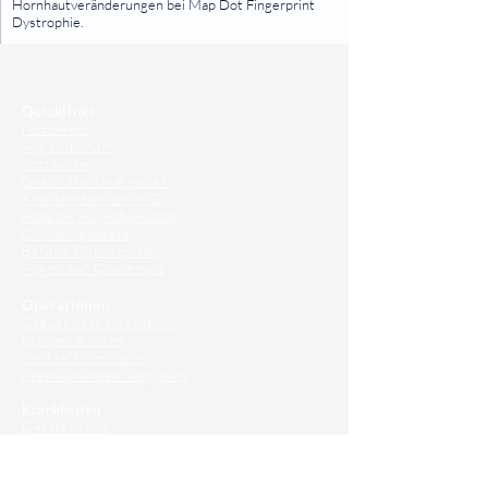
Hornhautveränderungen bei Map Dot Fingerprint
Dystrophie.
⠀
⠀
Quicklinks
Notdienst
Augen-Forum
Arztsuche
Gesundheitsratgeber
Krankheiten von A-Z
Atlas der Augenheilkunde
Online Sehtests
Befund Dolmetscher
Augen auf Guatemala
Operationen
Grauer Star Operation
Lidoperationen
Sehkraft Simulator
Premiumlinsen Vergleich
Krankheiten
Gerstenkorn
Sehschwächen
Patienten Info