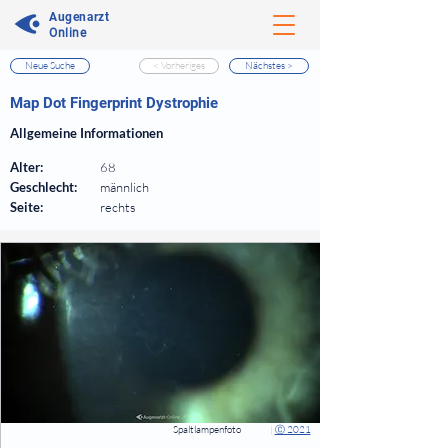
Augenarzt
Online
Neue Suche
< Vorheriges
Nächstes >
⠀
Map Dot Fingerprint Dystrophie
⠀
Allgemeine Informationen
⠀
Alter:
68
Geschlecht:
männlich
Seite:
rechts
⠀
⠀
Spaltlampenfoto
|
Ⓒ 2021
⠀