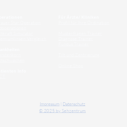
perationen
Für Ärzte/ Kliniken
auer Star Operation
Profil für Ihre Ordination
doperationen
hkraft Simulator
Musterfragen Trainer
emiumlinsen Vergleich
Diagnose Trainer
Fundus Trainer
ankheiten
erstenkorn
Tilt und Zentrierung
ehschwächen
Online Shop
tienten Info
CT
Impressum
|
Datenschutz
© 2025 by Sehzentrum