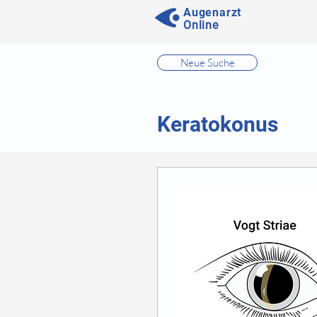
Augenarzt
Online
⠀
Neue Suche
⠀
⠀
Keratokonus
⠀
⠀