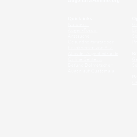
Augenarzt-online.org
Quicklinks
O
Notdienst
Gr
Augen-Forum
Li
Arztsuche
Se
Gesundheitsratgeber
Pr
Krankheiten von A-Z
Atlas der Augenheilkunde
Kr
Online Sehtests
G
Befund Dolmetscher
S
Augen auf Guatemala
Pa
O