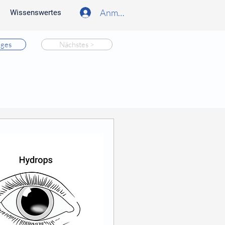
Anmelden
Wissenswertes
iges
Nächstes >