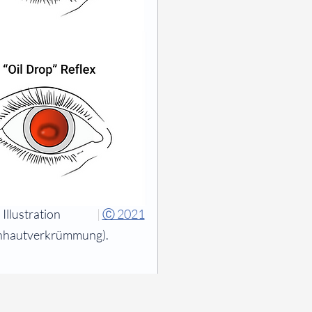
Illustration
|
Ⓒ 2021
ornhautverkrümmung).