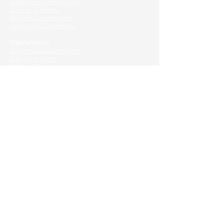
Atlas der Augenheilkunde
Online Sehtests
Befund Dolmetscher
Augen auf Guatemala
Operationen
Grauer Star Operation
Lidoperationen
Sehkraft Simulator
Premiumlinsen Vergleich
Krankheiten
Gerstenkorn
Sehschwächen
Patienten Info
OCT
Für Ärzte/ Kliniken
Profil für Ihre Ordination
Musterfragen Trainer
Diagnose Trainer
Fundus Trainer
Tilt und Zentrierung