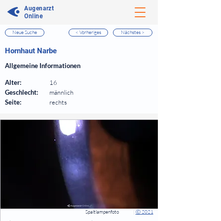
Augenarzt
Online
Neue Suche
< Vorheriges
Nächstes >
⠀
Hornhaut Narbe
⠀
Allgemeine Informationen
⠀
Alter:
16
Geschlecht:
männlich
Seite:
rechts
⠀
⠀
Spaltlampenfoto
|
Ⓒ 2021
⠀