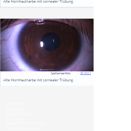
Alte Hornhautnarbe mit cornealer Trübung.
⠀
Spaltlampenfoto
|
Ⓒ 2021
⠀
Alte Hornhautnarbe mit cornealer Trübung.
⠀
⠀
Quicklinks
Notdienst
Augen-Forum
Arztsuche
Gesundheitsratgeber
Krankheiten von A-Z