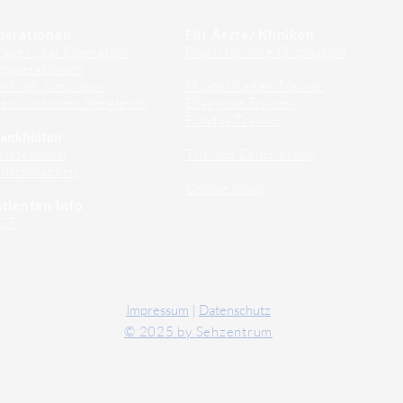
perationen
Für Ärzte/ Kliniken
auer Star Operation
Profil für Ihre Ordination
doperationen
hkraft Simulator
Musterfragen Trainer
emiumlinsen Vergleich
Diagnose Trainer
Fundus Trainer
ankheiten
erstenkorn
Tilt und Zentrierung
ehschwächen
Online Shop
tienten Info
CT
Impressum
|
Datenschutz
© 2025 by Sehzentrum