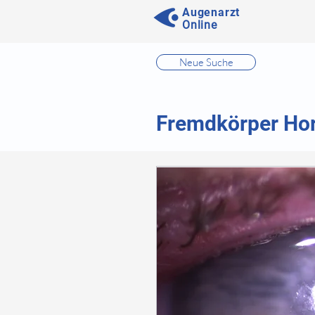
Augenarzt
Online
⠀
Neue Suche
⠀
⠀
Fremdkörper Ho
⠀
⠀