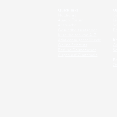
Quicklinks
O
Notdienst
Gr
Augen-Forum
Li
Arztsuche
Se
Gesundheitsratgeber
Pr
Krankheiten von A-Z
Atlas der Augenheilkunde
Kr
Online Sehtests
G
Befund Dolmetscher
S
Augen auf Guatemala
Pa
O