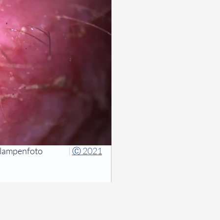
tlampenfoto
|
Ⓒ 2021