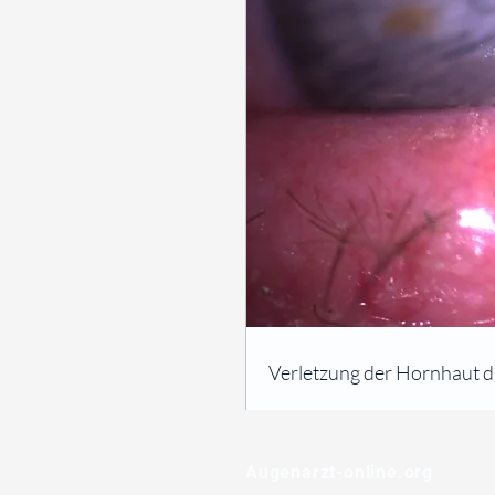
⠀
Verletzung der Hornhaut d
⠀
⠀
Augenarzt-online.org