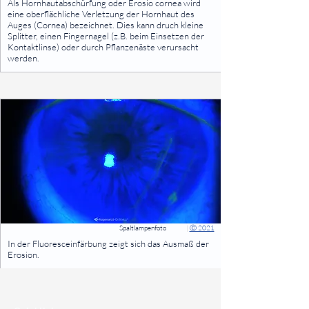
Als Hornhautabschürfung oder Erosio cornea wird
eine oberflächliche Verletzung der Hornhaut des
Auges (Cornea) bezeichnet. Dies kann druch kleine
Splitter, einen Fingernagel (z.B. beim Einsetzen der
Kontaktlinse) oder durch Pflanzenäste verursacht
werden.
⠀
Spaltlampenfoto
|
Ⓒ 2021
⠀
In der Fluoresceinfärbung zeigt sich das Ausmaß der
Erosion.
⠀
⠀