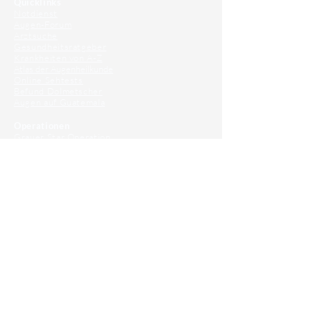
Quicklinks
Notdienst
Augen-Forum
Arztsuche
Gesundheitsratgeber
Krankheiten von A-Z
Atlas der Augenheilkunde
Online Sehtests
Befund Dolmetscher
Augen auf Guatemala
Operationen
Grauer Star Operation
Lidoperationen
Sehkraft Simulator
Premiumlinsen Vergleich
Krankheiten
Gerstenkorn
Sehschwächen
Patienten Info
OCT
Für Ärzte/ Kliniken
Profil für Ihre Ordination