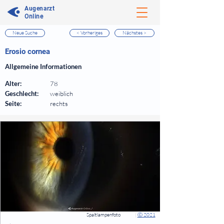
Augenarzt
Online
Neue Suche
< Vorheriges
Nächstes >
⠀
Erosio cornea
⠀
Allgemeine Informationen
⠀
Alter:
78
Geschlecht:
weiblich
Seite:
rechts
⠀
⠀
Spaltlampenfoto
|
Ⓒ 2021
⠀