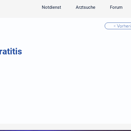
Notdienst
Arztsuche
Forum
< Vorher
atitis