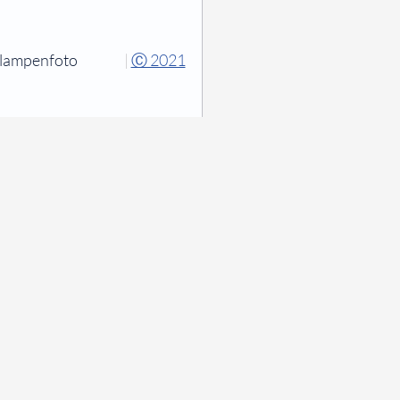
tlampenfoto
|
Ⓒ 2021