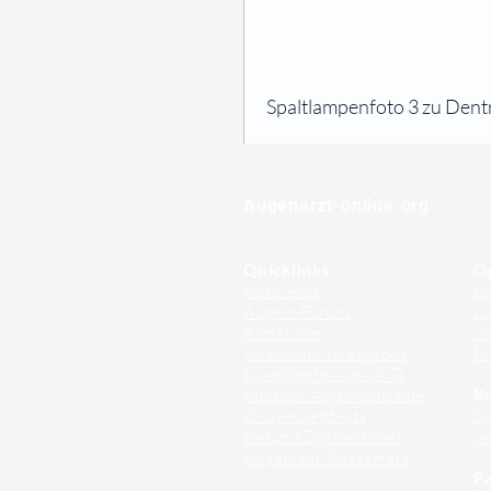
⠀
Spaltlampenfoto 3 zu Dentri
⠀
⠀
Augenarzt-online.org
Quicklinks
O
Notdienst
Gr
Augen-Forum
Li
Arztsuche
Se
Gesundheitsratgeber
Pr
Krankheiten von A-Z
Atlas der Augenheilkunde
Kr
Online Sehtests
G
Befund Dolmetscher
S
Augen auf Guatemala
Pa