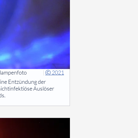
tlampenfoto
|
Ⓒ 2021
 eine Entzündung der
ichtinfektiöse Auslöser
ds.