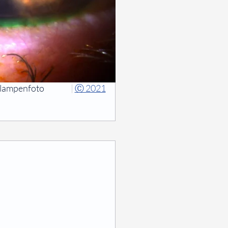
tlampenfoto
|
Ⓒ 2021