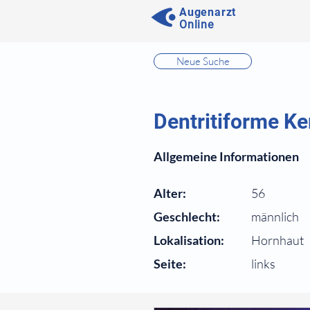
Augenarzt
Online
⠀
Neue Suche
⠀
⠀
Dentritiforme Ker
⠀
Allgemeine Informationen
⠀
Alter:
56
Geschlecht:
männlich
Lokalisation:
Hornhaut
Seite:
links
⠀
⠀