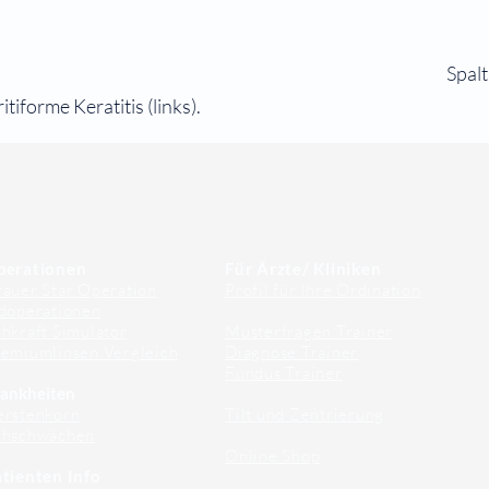
Spal
tiforme Keratitis (links).
perationen
Für Ärzte/ Kliniken
auer Star Operation
Profil für Ihre Ordination
doperationen
hkraft Simulator
Musterfragen Trainer
emiumlinsen Vergleich
Diagnose Trainer
Fundus Trainer
ankheiten
erstenkorn
Tilt und Zentrierung
ehschwächen
Online Shop
tienten Info