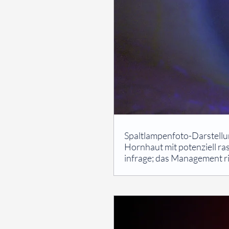
⠀
Spaltlampenfoto-Darstellun
Hornhaut mit potenziell ra
infrage; das Management ri
⠀