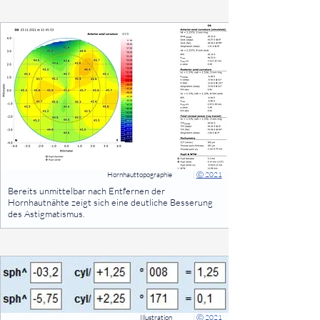
Hornhauttopographie
|
Ⓒ 2021
⠀
Bereits unmittelbar nach Entfernen der
Hornhautnähte zeigt sich eine deutliche Besserung
des Astigmatismus.
⠀
Illustration
|
Ⓒ 2021