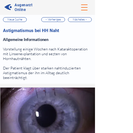
Augenarzt
Online
Neue Suche
< Vorheriges
Nächstes >
⠀
Astigmatismus bei HH Naht
⠀
Allgemeine Informationen
⠀
Vorstellung einige Wochen nach Kataraktoperation
mit Linsenexplantation und sezten von
Hornhautnähten.
Der Patient klagt über starken nahtinduzierten
Astigmatismus der ihn im Alltag deutlich
beeinträchtigt.
⠀
⠀