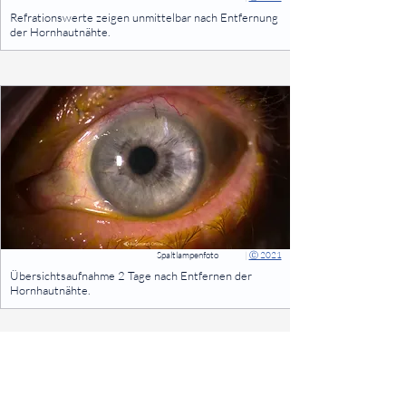
⠀
Refrationswerte zeigen unmittelbar nach Entfernung
der Hornhautnähte.
⠀
Spaltlampenfoto
|
Ⓒ 2021
⠀
Übersichtsaufnahme 2 Tage nach Entfernen der
Hornhautnähte.
⠀