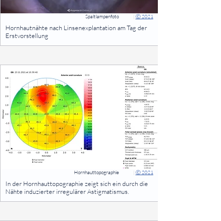
Spaltlampenfoto
|
Ⓒ 2021
⠀
Hornhautnähte nach Linsenexplantation am Tag der
Erstvorstellung
⠀
Hornhauttopographie
|
Ⓒ 2021
⠀
In der Hornhauttopographie zeigt sich ein durch die
Nähte induzierter irregulärer Astigmatismus.
⠀