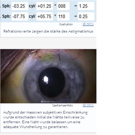
Illustration
|
Ⓒ 2021
⠀
Refrationswerte zeigen die stärke des Astigmatismus
⠀
Spaltlampenfoto
|
Ⓒ 2021
⠀
Aufgrund der massiven subjektiven Einschränkung
wurde entschieden initial die Nähte teilweise zu
entfernen. Eine Naht wurde belassen um eine
adäquate Wundheilung zu garantieren.
⠀