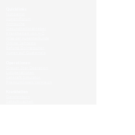
Quicklinks
Notdienst
Augen-Forum
Arztsuche
Gesundheitsratgeber
Krankheiten von A-Z
Atlas der Augenheilkunde
Online Sehtests
Befund Dolmetscher
Augen auf Guatemala
Operationen
Grauer Star Operation
Lidoperationen
Sehkraft Simulator
Premiumlinsen Vergleich
Krankheiten
Gerstenkorn
Sehschwächen
Patienten Info
OCT
Für Ärzte/ Kliniken