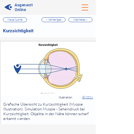
Augenarzt
Online
Neue Suche
< Vorheriges
Nächstes >
⠀
Kurzsichtigkeit
⠀
⠀
Illustration
|
Ⓒ 2021
⠀
Grafische Übersicht zu Kurzsichtigkeit (Myopie
Illustration). Simulation Myopie - Seheindruck bei
Kurzsichtigkeit. Objekte in der Nähe können scharf
erkannt werden.
⠀
⠀