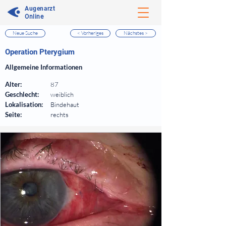
Augenarzt
Online
Neue Suche
< Vorheriges
Nächstes >
⠀
Operation Pterygium
⠀
Allgemeine Informationen
⠀
Alter:
87
Geschlecht:
weiblich
Lokalisation:
Bindehaut
Seite:
rechts
⠀
⠀