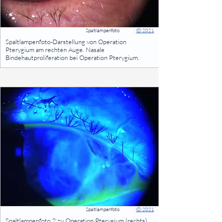
Spaltlampenfoto
|
Ⓒ 2021
⠀
Spaltlampenfoto-Darstellung von Operation
Pterygium am rechten Auge. Nasale
Bindehautproliferation bei Operation Pterygium.
⠀
Spaltlampenfoto
|
Ⓒ 2021
⠀
Spaltlampenfoto 2 zu Operation Pterygium (rechts).