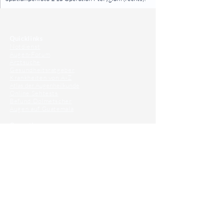
⠀
⠀
Quicklinks
Notdienst
Augen-Forum
Arztsuche
Gesundheitsratgeber
Krankheiten von A-Z
Atlas der Augenheilkunde
Online Sehtests
Befund Dolmetscher
Augen auf Guatemala
Operationen
Grauer Star Operation
Lidoperationen
Sehkraft Simulator
Premiumlinsen Vergleich
Krankheiten
Gerstenkorn
Sehschwächen
Patienten Info
OCT