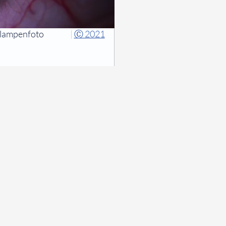
tlampenfoto
|
Ⓒ 2021