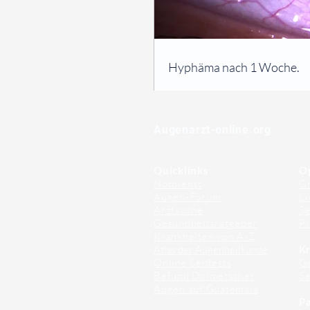
⠀
Hyphäma nach 1 Woche.
⠀
⠀
Augenarzt-online.org
Quicklinks
O
Notdienst
Gr
Augen-Forum
Li
Arztsuche
Se
Gesundheitsratgeber
Pr
Krankheiten von A-Z
Atlas der Augenheilkunde
Kr
Online Sehtests
G
Befund Dolmetscher
S
Augen auf Guatemala
Pa