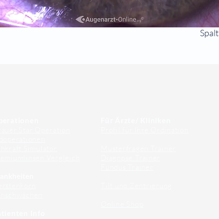
Spal
perationen
Für Ärzte/ Kliniken
auer Star Operation
Profil für Ihre Ordination
doperationen
hkraft Simulator
Musterfragen Trainer
emiumlinsen Vergleich
Diagnose Trainer
Fundus Trainer
ankheiten
erstenkorn
Tilt und Zentrierung
ehschwächen
Online Shop
tienten Info