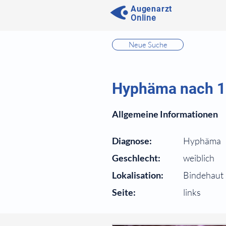
Augenarzt
Online
⠀
Neue Suche
⠀
⠀
Hyphäma nach 
⠀
Allgemeine Informationen
⠀
Diagnose:
Hyphäma
Geschlecht:
weiblich
Lokalisation:
Bindehaut
Seite:
links
⠀
⠀