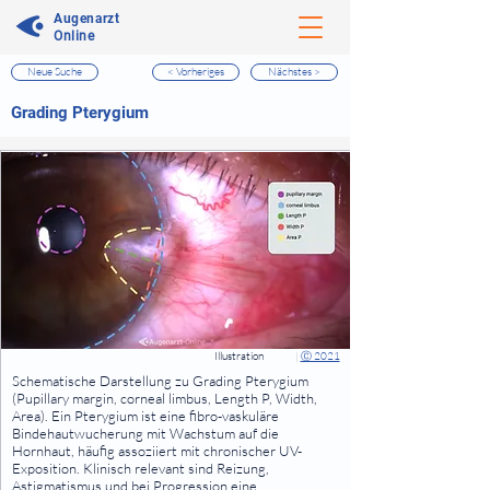
Augenarzt
Online
Neue Suche
< Vorheriges
Nächstes >
⠀
Grading Pterygium
⠀
⠀
Illustration
|
Ⓒ 2021
⠀
Schematische Darstellung zu Grading Pterygium
(Pupillary margin, corneal limbus, Length P, Width,
Area). Ein Pterygium ist eine fibro-vaskuläre
Bindehautwucherung mit Wachstum auf die
Hornhaut, häufig assoziiert mit chronischer UV-
Exposition. Klinisch relevant sind Reizung,
Astigmatismus und bei Progression eine