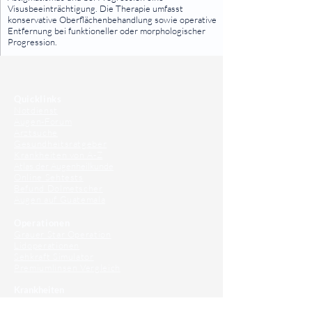
Visusbeeinträchtigung. Die Therapie umfasst
konservative Oberflächenbehandlung sowie operative
Entfernung bei funktioneller oder morphologischer
Progression.
⠀
⠀
Quicklinks
Notdienst
Augen-Forum
Arztsuche
Gesundheitsratgeber
Krankheiten von A-Z
Atlas der Augenheilkunde
Online Sehtests
Befund Dolmetscher
Augen auf Guatemala
Operationen
Grauer Star Operation
Lidoperationen
Sehkraft Simulator
Premiumlinsen Vergleich
Krankheiten
Gerstenkorn