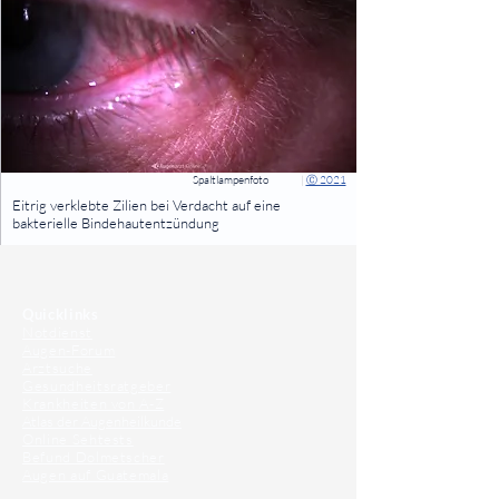
Spaltlampenfoto
|
Ⓒ 2021
⠀
Eitrig verklebte Zilien bei Verdacht auf eine
bakterielle Bindehautentzündung
⠀
⠀
Quicklinks
Notdienst
Augen-Forum
Arztsuche
Gesundheitsratgeber
Krankheiten von A-Z
Atlas der Augenheilkunde
Online Sehtests
Befund Dolmetscher
Augen auf Guatemala