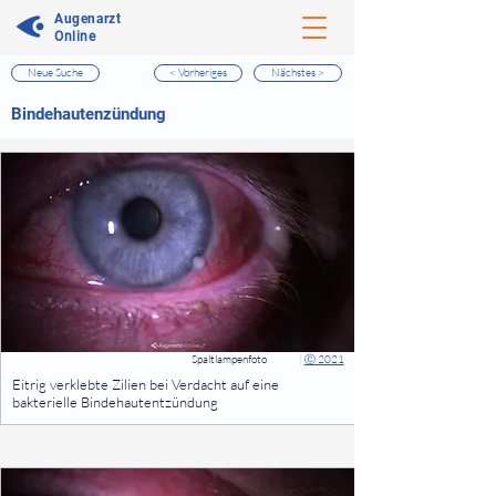
Augenarzt
Online
Neue Suche
< Vorheriges
Nächstes >
⠀
Bindehautenzündung
⠀
⠀
Spaltlampenfoto
|
Ⓒ 2021
⠀
Eitrig verklebte Zilien bei Verdacht auf eine
bakterielle Bindehautentzündung
⠀