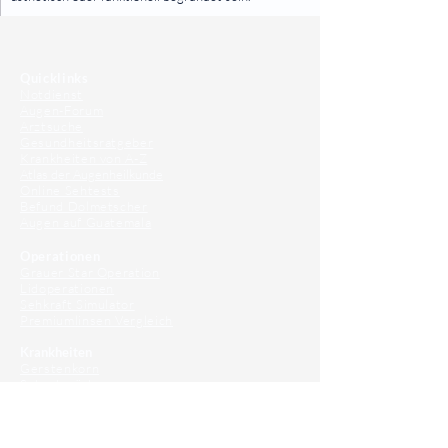
⠀
⠀
Quicklinks
Notdienst
Augen-Forum
Arztsuche
Gesundheitsratgeber
Krankheiten von A-Z
Atlas der Augenheilkunde
Online Sehtests
Befund Dolmetscher
Augen auf Guatemala
Operationen
Grauer Star Operation
Lidoperationen
Sehkraft Simulator
Premiumlinsen Vergleich
Krankheiten
Gerstenkorn
Sehschwächen
Patienten Info
OCT