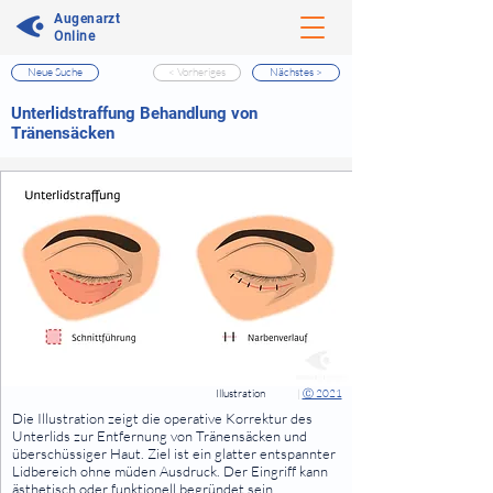
Augenarzt
Online
Neue Suche
< Vorheriges
Nächstes >
⠀
Unterlidstraffung Behandlung von
Tränensäcken
⠀
⠀
Illustration
|
Ⓒ 2021
⠀
Die Illustration zeigt die operative Korrektur des
Unterlids zur Entfernung von Tränensäcken und
überschüssiger Haut. Ziel ist ein glatter entspannter
Lidbereich ohne müden Ausdruck. Der Eingriff kann
ästhetisch oder funktionell begründet sein.