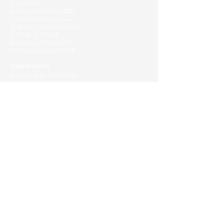
Arztsuche
Gesundheitsratgeber
Krankheiten von A-Z
Atlas der Augenheilkunde
Online Sehtests
Befund Dolmetscher
Augen auf Guatemala
Operationen
Grauer Star Operation
Lidoperationen
Sehkraft Simulator
Premiumlinsen Vergleich
Krankheiten
Gerstenkorn
Sehschwächen
Patienten Info
OCT
Für Ärzte/ Kliniken
Profil für Ihre Ordination
Musterfragen Trainer
Diagnose Trainer
Fundus Trainer