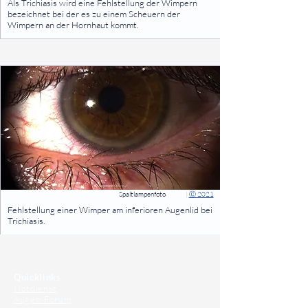
Als Trichiasis wird eine Fehlstellung der Wimpern
bezeichnet bei der es zu einem Scheuern der
Wimpern an der Hornhaut kommt.
⠀
Spaltlampenfoto
|
Ⓒ 2021
⠀
Fehlstellung einer Wimper am inferioren Augenlid bei
Trichiasis.
⠀
⠀
Quicklinks
Notdienst
Augen-Forum