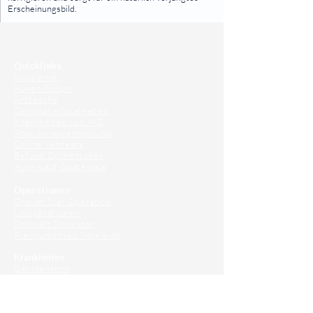
Erscheinungsbild.
⠀
⠀
Quicklinks
Notdienst
Augen-Forum
Arztsuche
Gesundheitsratgeber
Krankheiten von A-Z
Atlas der Augenheilkunde
Online Sehtests
Befund Dolmetscher
Augen auf Guatemala
Operationen
Grauer Star Operation
Lidoperationen
Sehkraft Simulator
Premiumlinsen Vergleich
Krankheiten
Gerstenkorn
Sehschwächen
Patienten Info