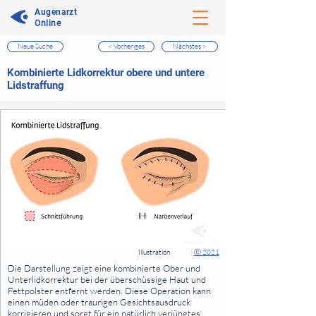
Augenarzt
Online
Neue Suche
< Vorheriges
Nächstes >
⠀
Kombinierte Lidkorrektur obere und untere
Lidstraffung
⠀
⠀
Illustration
|
Ⓒ 2021
⠀
Die Darstellung zeigt eine kombinierte Ober und
Unterlidkorrektur bei der überschüssige Haut und
Fettpolster entfernt werden. Diese Operation kann
einen müden oder traurigen Gesichtsausdruck
korrigieren und sorgt für ein natürlich verjüngtes