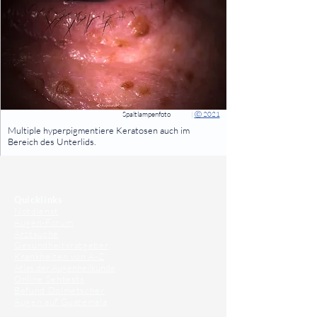
Spaltlampenfoto
|
Ⓒ 2021
⠀
Multiple hyperpigmentiere Keratosen auch im
Bereich des Unterlids.
⠀
⠀
Quicklinks
Notdienst
Augen-Forum
Arztsuche
Gesundheitsratgeber
Krankheiten von A-Z
Atlas der Augenheilkunde
Online Sehtests
Befund Dolmetscher
Augen auf Guatemala