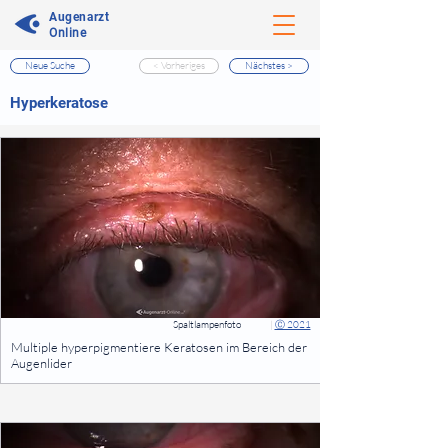
Augenarzt
Online
Neue Suche
< Vorheriges
Nächstes >
⠀
Hyperkeratose
⠀
⠀
Spaltlampenfoto
|
Ⓒ 2021
⠀
Multiple hyperpigmentiere Keratosen im Bereich der
Augenlider
⠀