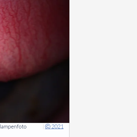
tlampenfoto
|
Ⓒ 2021