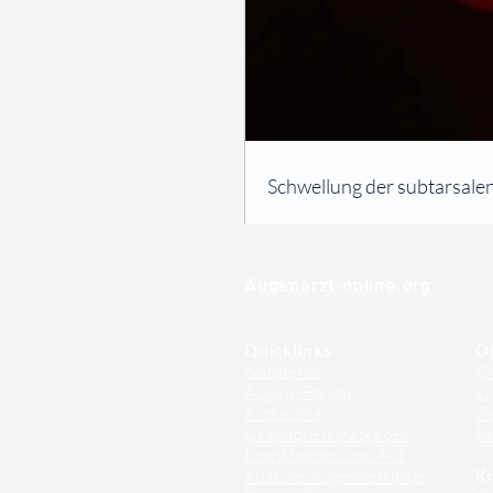
⠀
Schwellung der subtarsalen 
⠀
⠀
Augenarzt-online.org
Quicklinks
O
Notdienst
Gr
Augen-Forum
Li
Arztsuche
Se
Gesundheitsratgeber
Pr
Krankheiten von A-Z
Atlas der Augenheilkunde
Kr