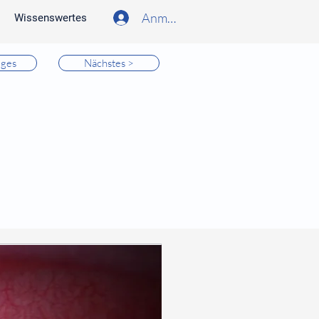
Anmelden
Wissenswertes
iges
Nächstes >