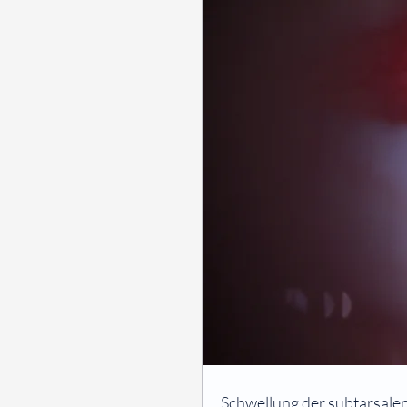
⠀
Schwellung der subtarsalen 