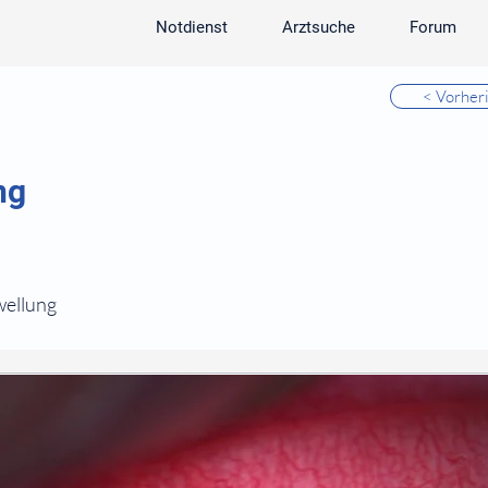
Notdienst
Arztsuche
Forum
< Vorher
ng
wellung