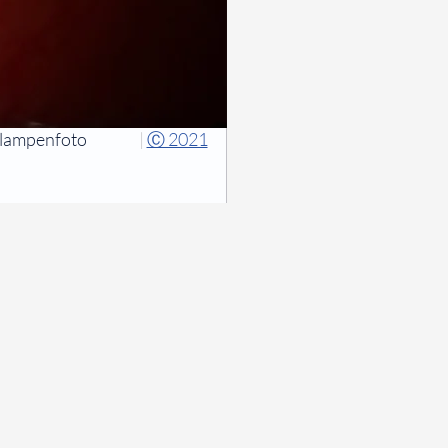
tlampenfoto
|
Ⓒ 2021