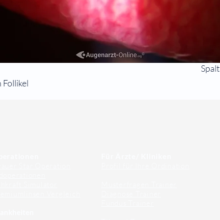
Spal
Follikel
perationen
Für Ärzte/ Kliniken
auer Star Operation
Profil für Ihre Ordination
doperationen
hkraft Simulator
Musterfragen Trainer
emiumlinsen Vergleich
Diagnose Trainer
Fundus Trainer
ankheiten