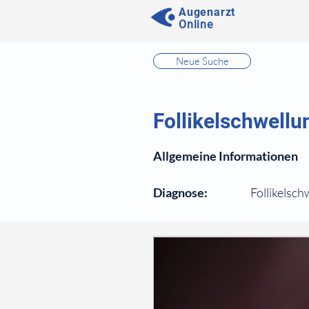
Augenarzt
Online
⠀
Neue Suche
⠀
⠀
Follikelschwellu
⠀
Allgemeine Informationen
⠀
Diagnose:
Follikelsch
⠀
⠀