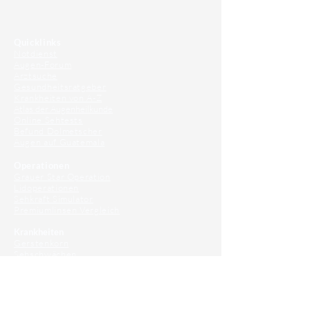
⠀
Quicklinks
Notdienst
Augen-Forum
Arztsuche
Gesundheitsratgeber
Krankheiten von A-Z
Atlas der Augenheilkunde
Online Sehtests
Befund Dolmetscher
Augen auf Guatemala
Operationen
Grauer Star Operation
Lidoperationen
Sehkraft Simulator
Premiumlinsen Vergleich
Krankheiten
Gerstenkorn
Sehschwächen
Patienten Info
OCT