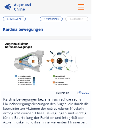
Augenarzt
Online
Neue Suche
< Vorheriges
Nächstes >
⠀
Kardinalbewegungen
⠀
⠀
Illustration
|
Ⓒ 2021
⠀
Kardinalbewegungen beziehen sich auf die sechs
Hauptbewegungsrichtungen des Auges, die durch die
koordinierten Aktionen der extraokularen Muskeln
ermöglicht werden. Diese Bewegungen sind wichtig
für die Beurteilung der Funktion und Integrität der
Augenmuskeln und ihrer innervierenden Hirnnerven.
⠀