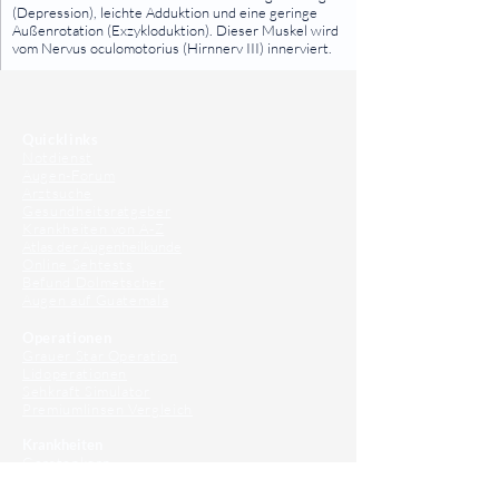
(Depression), leichte Adduktion und eine geringe
Außenrotation (Exzykloduktion). Dieser Muskel wird
vom Nervus oculomotorius (Hirnnerv III) innerviert.
⠀
⠀
Quicklinks
Notdienst
Augen-Forum
Arztsuche
Gesundheitsratgeber
Krankheiten von A-Z
Atlas der Augenheilkunde
Online Sehtests
Befund Dolmetscher
Augen auf Guatemala
Operationen
Grauer Star Operation
Lidoperationen
Sehkraft Simulator
Premiumlinsen Vergleich
Krankheiten
Gerstenkorn
Sehschwächen