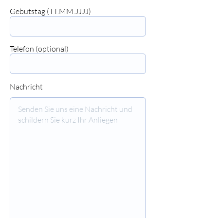
⠀⠀⠀⠀⠀⠀⠀⠀⠀⠀
Gebutstag (TT.MM.JJJJ)
⠀⠀⠀⠀⠀⠀⠀⠀⠀⠀
Telefon (optional)
⠀⠀⠀⠀⠀⠀⠀⠀⠀⠀
Nachricht