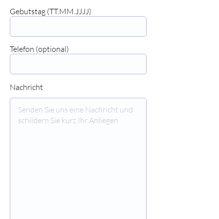
⠀⠀⠀⠀⠀⠀⠀⠀⠀⠀
Gebutstag (TT.MM.JJJJ)
⠀⠀⠀⠀⠀⠀⠀⠀⠀⠀
Telefon (optional)
⠀⠀⠀⠀⠀⠀⠀⠀⠀⠀
Nachricht