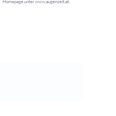
Homepage unter
www.augenzeit.at
.
⠀
⠀
Quicklinks
Notdienst
Augen-Forum
Arztsuche
Gesundheitsratgeber
Krankheiten von A-Z
Atlas der Augenheilkunde
Online Sehtests
Befund Dolmetscher
Augen auf Guatemala
Operationen
Grauer Star Operation
Lidoperationen
Sehkraft Simulator
Premiumlinsen Vergleich
Krankheiten
Gerstenkorn
Sehschwächen
Patienten Info
OCT