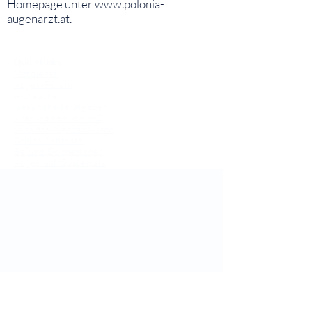
Homepage unter
www.polonia-
augenarzt.at
.
⠀
⠀
Quicklinks
Notdienst
Augen-Forum
Arztsuche
Gesundheitsratgeber
Krankheiten von A-Z
Atlas der Augenheilkunde
Online Sehtests
Befund Dolmetscher
Augen auf Guatemala
Operationen
Grauer Star Operation
Lidoperationen
Sehkraft Simulator
Premiumlinsen Vergleich
Krankheiten
Gerstenkorn
Sehschwächen
Patienten Info
OCT