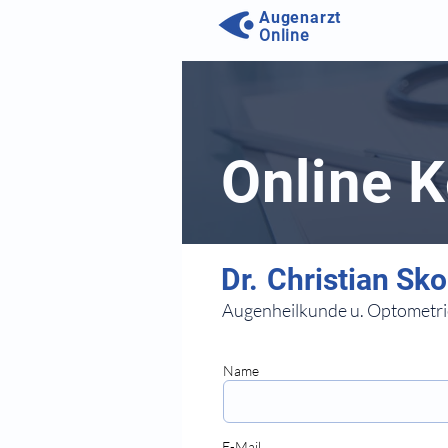
Augenarzt
Online
Online 
⠀
Augenheilkunde u. Optometri
⠀
⠀
Name
⠀⠀
E-Mail