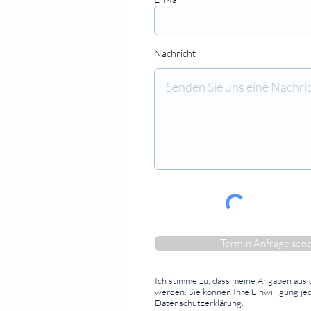
⠀⠀⠀⠀⠀⠀⠀⠀⠀⠀
Nachricht
⠀⠀⠀⠀⠀⠀⠀⠀⠀⠀
Termin Anfrage sen
Ich stimme zu, dass meine Angaben aus
werden.
Sie können Ihre Einwilligung j
Datenschutzerklärung.