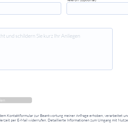
⠀⠀⠀⠀⠀⠀⠀⠀⠀⠀
den
 dem Kontaktformular zur Beantwortung meiner Anfrage erhoben, verarbeitet un
ederzeit per E-Mail widerrufen. Detaillierte Informationen zum Umgang mit Nutze