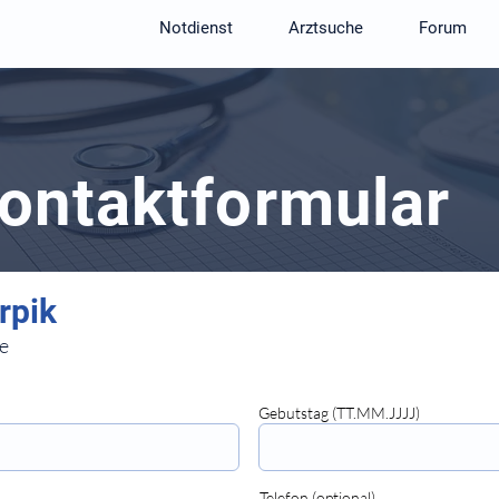
Notdienst
Arztsuche
Forum
Kontaktformular
e
Gebutstag (TT.MM.JJJJ)
⠀⠀⠀⠀⠀⠀⠀⠀⠀⠀
Telefon (optional)