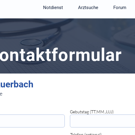
Notdienst
Arztsuche
Forum
Kontaktformular
e
Gebutstag (TT.MM.JJJJ)
⠀⠀⠀⠀⠀⠀⠀⠀⠀⠀
Telefon (optional)