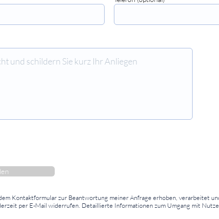
⠀⠀⠀⠀⠀⠀⠀⠀⠀⠀
den
 dem Kontaktformular zur Beantwortung meiner Anfrage erhoben, verarbeitet un
ederzeit per E-Mail widerrufen. Detaillierte Informationen zum Umgang mit Nutze