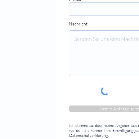
⠀⠀⠀⠀⠀⠀⠀⠀⠀⠀
Nachricht
⠀⠀⠀⠀⠀⠀⠀⠀⠀⠀
Termin Anfrage sen
Ich stimme zu, dass meine Angaben aus
werden.
Sie können Ihre Einwilligung j
Datenschutzerklärung.