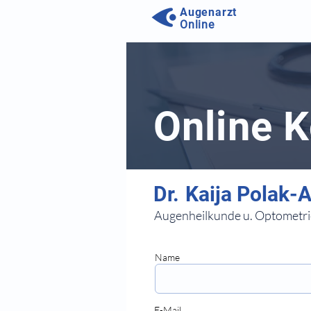
Augenarzt
Online
Online 
⠀
Augenheilkunde u. Optometri
⠀
⠀
Name
⠀⠀
E-Mail