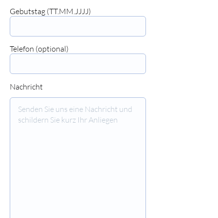
⠀⠀⠀⠀⠀⠀⠀⠀⠀⠀
Gebutstag (TT.MM.JJJJ)
⠀⠀⠀⠀⠀⠀⠀⠀⠀⠀
Telefon (optional)
⠀⠀⠀⠀⠀⠀⠀⠀⠀⠀
Nachricht