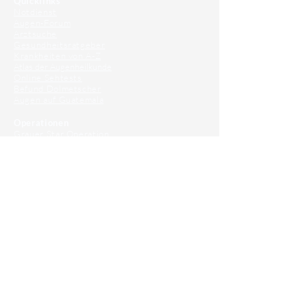
Quicklinks
Notdienst
Augen-Forum
Arztsuche
Gesundheitsratgeber
Krankheiten von A-Z
Atlas der Augenheilkunde
Online Sehtests
Befund Dolmetscher
Augen auf Guatemala
Operationen
Grauer Star Operation
Lidoperationen
Sehkraft Simulator
Premiumlinsen Vergleich
Krankheiten
Gerstenkorn
Sehschwächen
Patienten Info
OCT
Für Ärzte/ Kliniken
Profil für Ihre Ordination