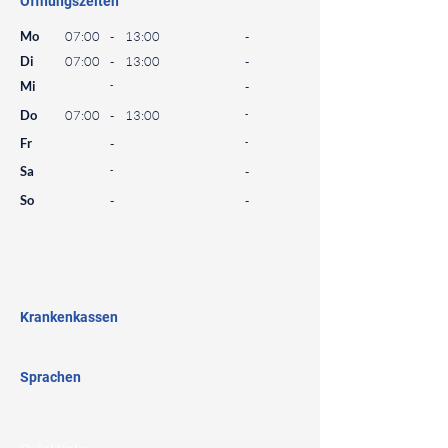
Öffnungszeiten
⠀
Mo
07:00
-
13:00
-
Di
07:00
-
13:00
-
Mi
-
-
Do
07:00
-
13:00
-
Fr
-
-
Sa
-
-
So
-
-
⠀
⠀
⠀
Krankenkassen
⠀
Sprachen
⠀