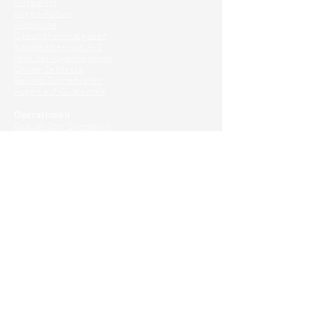
Notdienst
Augen-Forum
Arztsuche
Gesundheitsratgeber
Krankheiten von A-Z
Atlas der Augenheilkunde
Online Sehtests
Befund Dolmetscher
Augen auf Guatemala
Operationen
Grauer Star Operation
Lidoperationen
Sehkraft Simulator
Premiumlinsen Vergleich
Krankheiten
Gerstenkorn
Sehschwächen
Patienten Info
OCT
Für Ärzte/ Kliniken
Profil für Ihre Ordination
Musterfragen Trainer