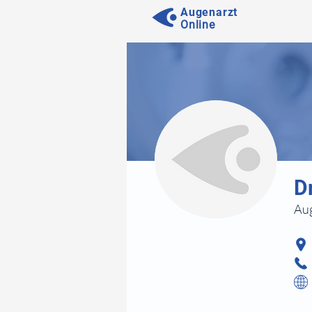
Augenarzt
Online
⠀
D
Aug
⠀
⠀