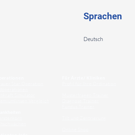
Sprachen
⠀
Deutsch
⠀
⠀
perationen
Für Ärzte/ Kliniken
auer Star Operation
Profil für Ihre Ordination
doperationen
hkraft Simulator
Musterfragen Trainer
emiumlinsen Vergleich
Diagnose Trainer
Fundus Trainer
ankheiten
erstenkorn
Tilt und Zentrierung
ehschwächen
Online Shop