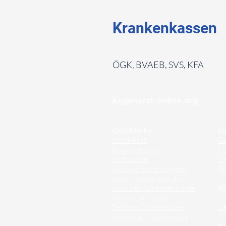
Krankenkassen
⠀
ÖGK, BVAEB, SVS, KFA
⠀
⠀
Augenarzt-online.org
Quicklinks
O
Notdienst
Gr
Augen-Forum
Li
Arztsuche
Se
Gesundheitsratgeber
Pr
Krankheiten von A-Z
Atlas der Augenheilkunde
Kr
Online Sehtests
G
Befund Dolmetscher
S
Augen auf Guatemala