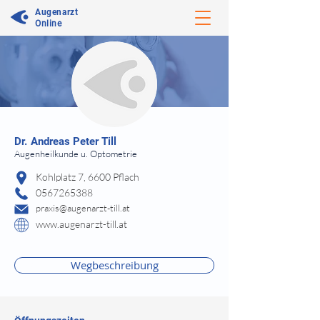
Augenarzt
Online
⠀
Dr.
Andreas Peter Till
Augenheilkunde u. Optometrie
⠀
Kohlplatz 7, 6600 Pflach
0567265388
praxis@augenarzt-till.at
www.augenarzt-till.at
⠀
⠀
Wegbeschreibung