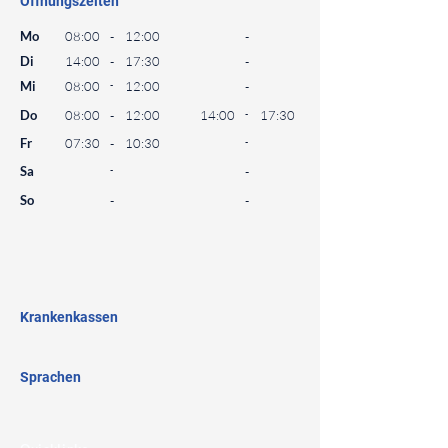
Öffnungszeiten
⠀
Mo
08:00
-
12:00
-
Di
14:00
-
17:30
-
Mi
08:00
-
12:00
-
Do
08:00
-
12:00
14:00
-
17:30
Fr
07:30
-
10:30
-
Sa
-
-
So
-
-
⠀
⠀
⠀
Krankenkassen
⠀
Sprachen
⠀