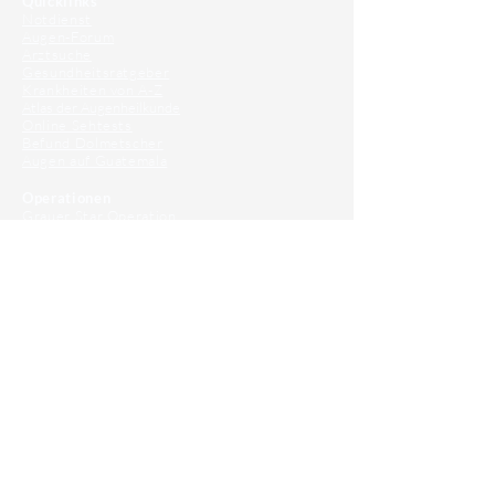
Quicklinks
Notdienst
Augen-Forum
Arztsuche
Gesundheitsratgeber
Krankheiten von A-Z
Atlas der Augenheilkunde
Online Sehtests
Befund Dolmetscher
Augen auf Guatemala
Operationen
Grauer Star Operation
Lidoperationen
Sehkraft Simulator
Premiumlinsen Vergleich
Krankheiten
Gerstenkorn
Sehschwächen
Patienten Info
OCT
Für Ärzte/ Kliniken
Profil für Ihre Ordination